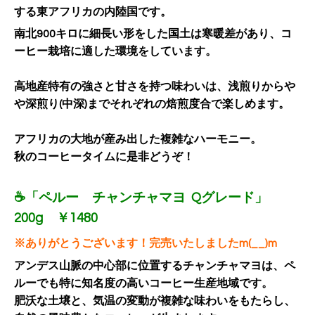
する東アフリカの内陸国です。
南北900キロに細長い形をした国土は寒暖差があり、コ
ーヒー栽培に適した環境をしています。
高地産特有の強さと甘さを持つ味わいは、浅煎りからや
や深煎り(中深)までそれぞれの焙煎度合で楽しめます。
アフリカの大地が産み出した複雑なハーモニー。
秋のコーヒータイムに是非どうぞ！
☕「ペルー チャンチャマヨ Qグレード」
200g ￥1480
※ありがとうございます！完売いたしましたm(__)m
アンデス山脈の中心部に位置するチャンチャマヨは、ペ
ルーでも特に知名度の高いコーヒー生産地域です。
肥沃な土壌と、気温の変動が複雑な味わいをもたらし、