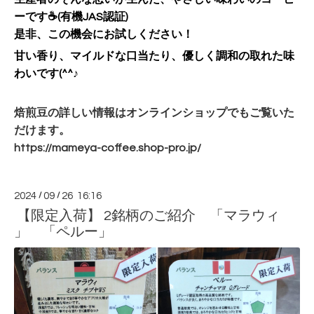
ーです☕(
有機JAS認証)
是非、この機会にお試しください！
甘い香り、マイルドな口当たり、優しく調和の取れた味
わいです(^^♪
焙煎豆の詳しい情報はオンラインショップでもご覧いた
だけます。
https://mameya-coffee.shop-
pro.jp/
2024
/
09
/
26 16:16
【限定入荷】 2銘柄のご紹介 「マラウィ
」 「ペルー」