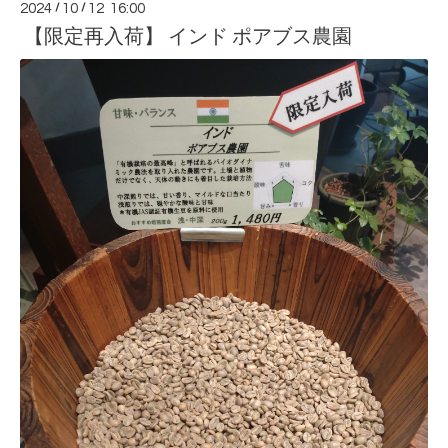
2024
/
10
/
12 16:00
【限定再入荷】 インド ポアブス農園