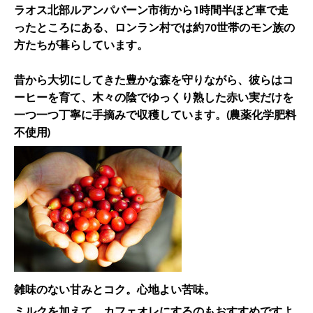
ラオス北部ルアンパバーン市街から1時間半ほど車で走
ったところにある、ロンラン村では約70世帯のモン族の
方たちが暮らしています。
昔から大切にしてきた豊かな森を守りながら、彼らはコ
ーヒーを育て、木々の陰でゆっくり熟した赤い実だけを
一つ一つ丁寧に手摘みで収穫しています。(農薬化学肥料
不使用)
雑味のない甘みとコク
。
心地よい苦味。
ミルクを加えて、カフェオレにするのもおすすめですよ