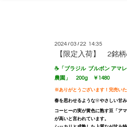
2024
03
22 14:35
/
/
【限定入荷】 2銘
☕「ブラジル ブルボン アマ
農園」 200g ￥1480
※ありがとうございます！完売いたし
春を思わせるような
🌸
や
さしい甘み
コーヒーの実が黄色に熟す豆「アマ
が高いと言われています。
シッカリと成熟した上質なが甘み特