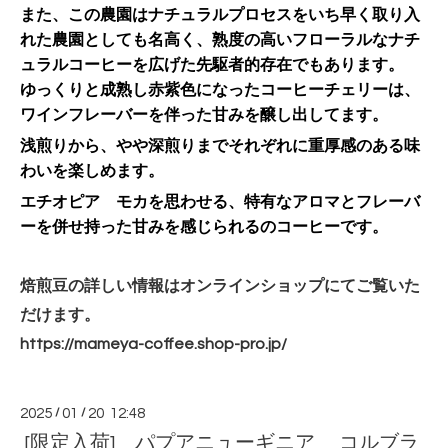
また、この農園はナチュラルプロセスをいち早く取り入
れた農園としても名高く、熟度の高いフローラルなナチ
ュラルコーヒーを広げた先駆者的存在でもあります。
ゆっくりと成熟し赤紫色になったコーヒーチェリーは、
ワインフレーバーを伴った甘みを醸し出してます。
浅煎りから、やや深煎りまでそれぞれに重厚感のある味
わいを楽しめます。
エチオピア モカを思わせる、特有なアロマとフレーバ
ーを併せ持った甘みを感じられるのコーヒーです。
焙煎豆の詳しい情報はオンラインショップにてご覧いた
だけます。
https://mameya-coffee.shop-
pro.jp/
2025
/
01
/
20 12:48
[限定入荷] パプアニューギニア コルブラ