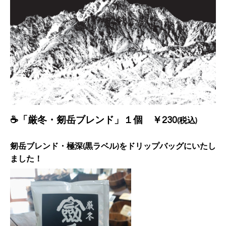
☕「厳冬・剱岳ブレンド」１個 ￥230
(税込)
剱岳ブレンド・極深(黒ラベル)をドリップバッグにいたし
ました！