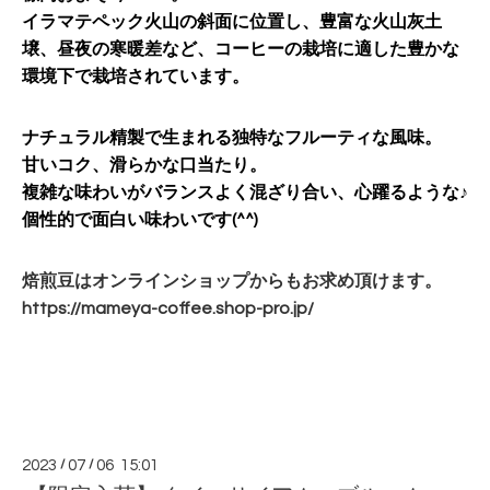
イラマテペック火山の斜面に位置し、豊富な火山灰土
壌、昼夜の寒暖差など、コーヒーの栽培に適した豊かな
環境下で栽培されています。
ナチュラル精製で生まれる独特なフルーティな風味。
甘いコク、滑らかな口当たり。
複雑な味わいがバランスよく混ざり合い、心躍るような♪
個性的で面白い味わいです(^^)
焙煎豆はオンラインショップからもお求め頂けます。
https://mameya-coffee.shop-
pro.jp/
2023
/
07
/
06 15:01