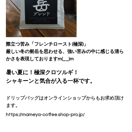
際立つ苦み「フレンチロースト(極深)」
厳しい冬の剱岳を思わせる、強い苦みの中に感じる清ら
かさを表現しておりますm(__)m
暑い夏に！極深クロツルギ！
シャキーンと気合が入る一杯です。
ドリップバッグ
はオ
ンラインショップからもお求め頂け
ます。
https://mameya-coffee.shop-
pro.jp/