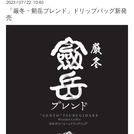
2023
/
07
/
22 10:40
「厳冬・剱岳ブレンド」ドリップバッグ新発
売