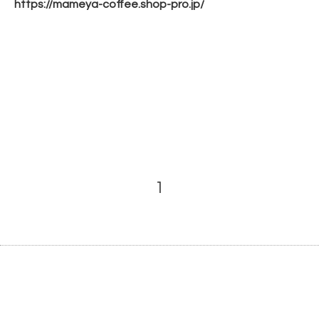
https://mameya-coffee.shop-
pro.jp/
1