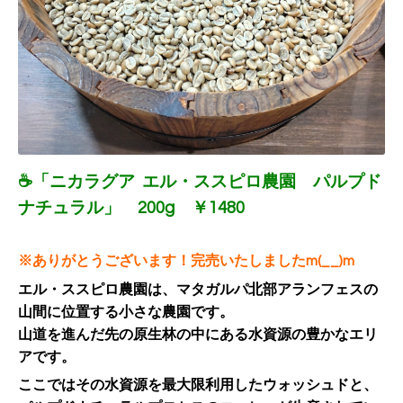
☕「ニカラグア エル・ススピロ農園 パルプド
ナチュラル
」 200g ￥1480
※ありがとうございます！完売いたしましたm(__)m
エル・ススピロ農園は、マタガルパ北部アランフェスの
山間に位置する小さな農園です。
山道を進んだ先の原生林の中にある水資源の豊かなエリ
アです。
ここではその水資源を最大限利用したウォッシュドと、