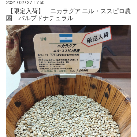
2024
/
02
/
27 17:50
【限定入荷】 ニカラグア エル・ススピロ農
園 パルプドナチュラル