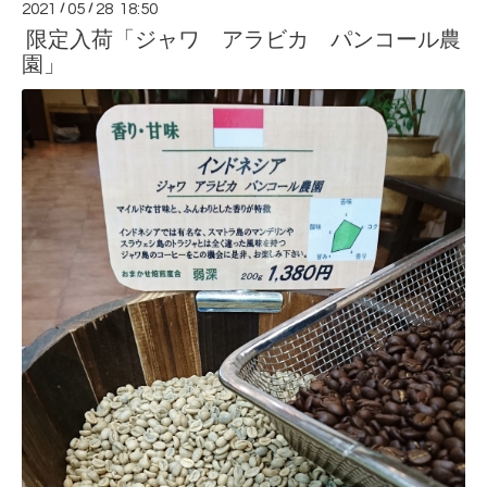
2021
/
05
/
28 18:50
限定入荷「ジャワ アラビカ パンコール農
園」