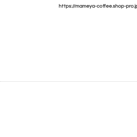
https://mameya-coffee.shop-
pro.j