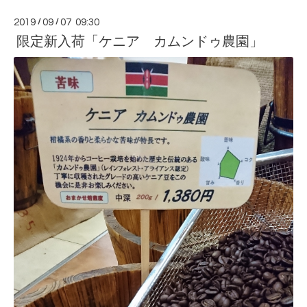
2019
/
09
/
07 09:30
限定新入荷「ケニア カムンドゥ農園」