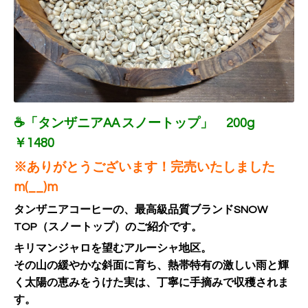
☕「タンザニアAA
スノートップ」 200g
￥1480
※ありがとうございます！完売いたしました
m(__)m
タンザニアコーヒーの、最高級品質ブランドSNOW
TOP（スノートップ）のご紹介です。
キリマンジャロを望むアルーシャ地区。
その山の緩やかな斜面に育ち、熱帯特有の激しい雨と輝
く太陽の恵みをうけた実は、丁寧に手摘みで収穫されま
す。