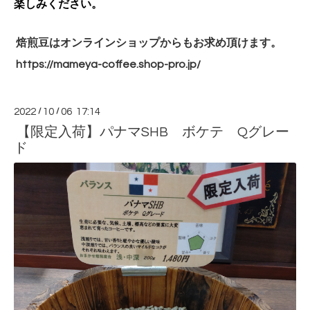
楽しみください。
焙煎豆はオンラインショップからもお求め頂けます。
https://mameya-coffee.shop-
pro.jp/
2022
/
10
/
06 17:14
【限定入荷】パナマSHB ボケテ Qグレー
ド