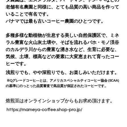
ダ農園は、エスメラルダ、ハートマン、ドンペペなどの
老舗有名農園と同様に、とても品質の高い商品を作って
いることで有名です。
パナマでは最も古いコーヒー農園のひとつです。
多種多様な動植物が生息する美しい自然保護区で、ミネ
ラル豊富な火山灰土壌や、そばを流れるバホ・モノ渓谷
のカルデラ川からの豊富な湧き水など、
生育に必要な、
気候、土壌、標高などの要素に大変恵まれて育ったコー
ヒーです。
浅煎りでも、やや深煎りでも、お楽しみいただけます。
※Qグレードコーヒ―とは、アメリカスペシャルティコーヒー協会 (SCAA)
の基準にのっとった品質審査で高品質が保証されたコーヒーです。
焙煎豆はオンラインショップからもお求め頂けます。
https://mameya-coffee.shop-
pro.jp/