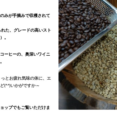
のみが手摘みで収穫されて
られた、
グレードの高い
スト
G）。
コーヒーの、
奥深いワイニ
。
ょっとお疲れ気味の体に、
エ
(^^)いかがですか～
ョップでもご覧いただけま