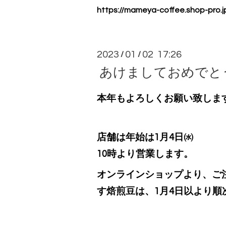
https://mameya-coffee.shop-pro.j
2023
01
02 17:26
/
/
あけましておめでと
本年もよろしくお願い致しま
店舗は年始は1月4日㈬
10時より営業します。
オンラインショップより、ご
す焙煎豆は、1月4日以より順