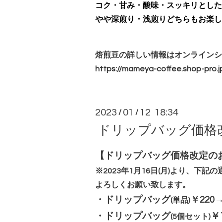
コク・甘み・酸味・スッキリとした
やや深煎り・浅煎りどちらもお楽し
焙煎豆の詳しい情報はオンラインシ
https://mameya-coffee.shop-pro.j
2023
01
12 18:34
/
/
ドリップバッグ価格
【ドリップバッグ価格改定の
※2023年1月16日(月)より、下
よろしくお願い致します。
・
ドリップバッグ
￥220
(単品)
・
ドリップバッグ
￥
(5個セット)