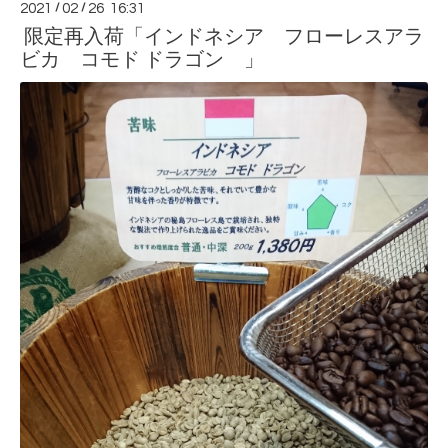
2021
/
02
/
26 16:31
限定再入荷「インドネシア フローレスアラ
ビカ コモド ドラゴン 」