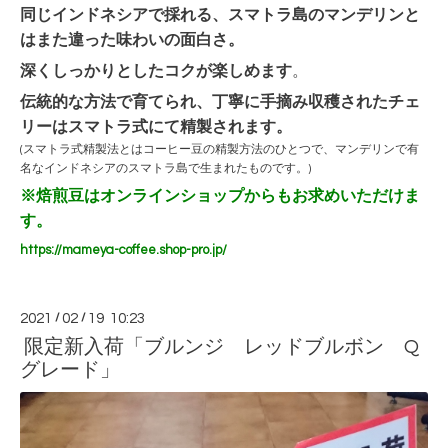
同じインドネシアで採れる、スマトラ島のマンデリンと
はまた違った味わいの面白さ。
深くしっかりとしたコクが楽しめます
。
伝統的な方法で育てられ、丁寧に手摘み収穫されたチェ
リーはスマトラ式にて精製されます。
(スマトラ式精製法とはコーヒー豆の精製方法のひとつで、マンデリンで有
名なインドネシアのスマトラ島で生まれたものです。)
※焙煎豆はオンラインショップからもお求めいただけま
す。
https://mameya-coffee.shop-pro.jp/
2021
/
02
/
19 10:23
限定新入荷「ブルンジ レッドブルボン Q
グレード」