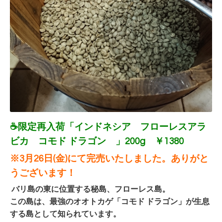
☕限定再入荷「インドネシア
フローレスアラ
ビカ コモド ドラゴン
」200g ￥1380
※3月26日(金)にて完売いたしました。ありがと
うございます！
バリ島の東に位置する秘島、フローレス島。
この島は、最強のオオトカゲ「コモド ドラゴン」が生息
する島として知られています。