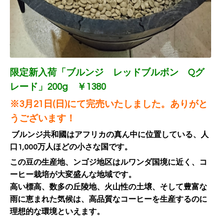
限定新入荷「ブルンジ レッドブルボン Qグ
レード」200g ￥1380
※3月21日(日)にて完売いたしました。ありがと
うございます！
ブルンジ共和國はアフリカの真ん中に位置している、人
口1,000万人ほどの小さな国です。
この豆の生産地、ンゴジ地区はルワンダ国境に近く、コ
ーヒー栽培が大変盛んな地域です。
高い標高、数多の丘陵地、火山性の土壌、そして豊富な
雨に恵まれた気候は、高品質なコーヒーを生産するのに
理想的な環境といえます。