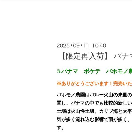
2025
09
11 10:40
/
/
【限定再入荷】 パ
☕
パナマ ボケテ バホモノ農園
※ありがとうございます！完売いたし
バホモノ農園はバルー火山の東側の
置し、パナマの中でも比較的新しい
土壌は火山性土壌、カリブ海と太平
気が多く流れ込む影響で雨が多く、
す。