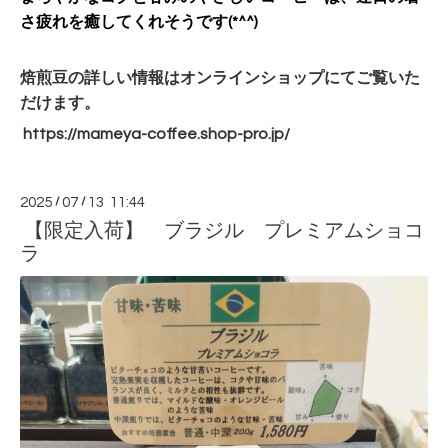
さ疲れを癒してくれそうです(*^^)
焙煎豆の詳しい情報はオンラインショップにてご覧いた
だけます。
https://mameya-coffee.shop-
pro.jp/
2025
/
07
/
13 11:44
【限定入荷】 ブラジル プレミアムショコ
ラ