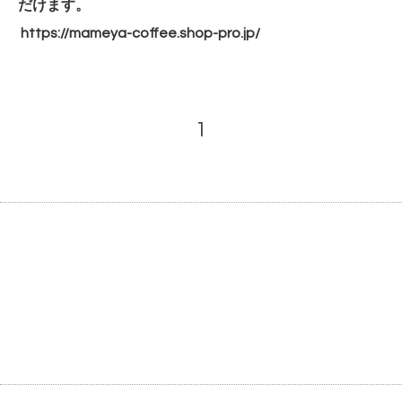
だけます。
https://mameya-coffee.shop-
pro.jp/
1