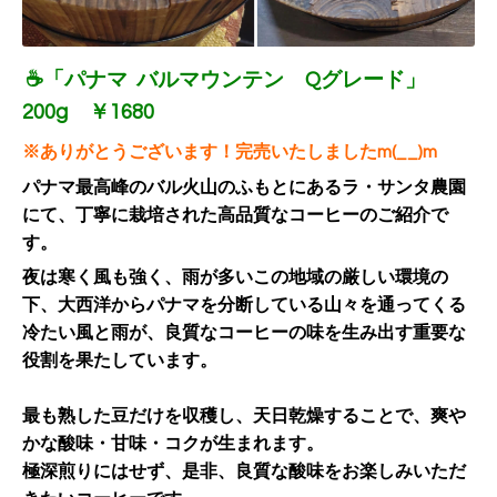
☕「
パナマ バルマウンテン Qグレード
」
200g ￥1680
※ありがとうございます！完売いたしましたm(__)m
パナマ最高峰のバル火山のふもとにあるラ・サンタ農園
にて、丁寧に栽培された高品質なコーヒーのご紹介で
す。
夜は寒く風も強く、雨が多いこの地域の厳しい環境の
下、大西洋からパナマを分断している山々を通ってくる
冷たい風と雨が、良質なコーヒーの味を生み出す重要な
役割を果たしています。
最も熟した豆だけを収穫し、天日乾燥することで、爽や
かな酸味・甘味・コクが生まれます。
極深煎りにはせず、是非、良質な酸味をお楽しみいただ