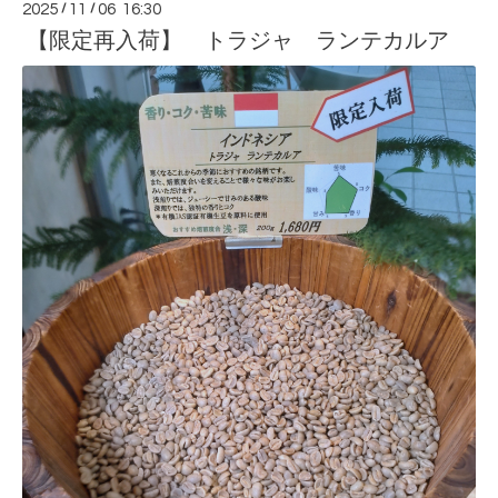
2025
/
11
/
06 16:30
【限定再入荷】 トラジャ ランテカルア