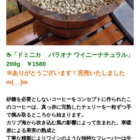
☕「ドミニカ バラオナ ワイニーナチュラル」
200g ￥1580
※ありがとうございます！完売いたしました
m(__)m
砂糖を必要としないコーヒーをコンセプトに作られたこ
のコーヒー
は、
真っ赤に完熟したチェリーを一粒ずつ手
で摘み取るところから始ま
ります。
カリブ海から吹き込む風の影響によって生まれた、寒暖
差による
果実の熟成と
丁寧な精製によりワインのような独特なフレーバーは生