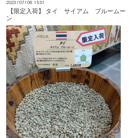
2023
/
07
/
06 15:01
【限定入荷】 タイ サイアム ブルームー
ン