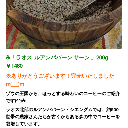
☕「ラオス ルアンパバーン サーン 」200g
￥1480
※ありがとうございます！完売いたしました
m(__)m
ゾウの王国から、ほっとする味わいのコーヒーのご紹介
です(^^)☕
ラオス北部のルアンパバーン・シエングムでは、約500
世帯の農家さんたちが古くからある森の中でコーヒーを
栽培しています。