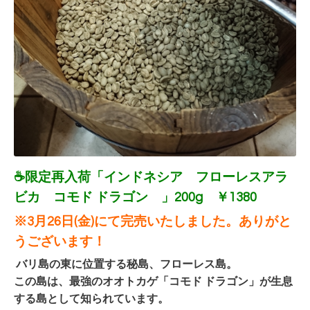
☕限定再入荷「インドネシア
フローレスアラ
ビカ コモド ドラゴン
」200g ￥1380
※3月26日(金)にて完売いたしました。ありがと
うございます！
バリ島の東に位置する秘島、フローレス島。
この島は、最強のオオトカゲ「コモド ドラゴン」が生息
する島として知られています。