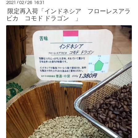
2021
/
02
/
26 16:31
限定再入荷「インドネシア フローレスアラ
ビカ コモド ドラゴン 」