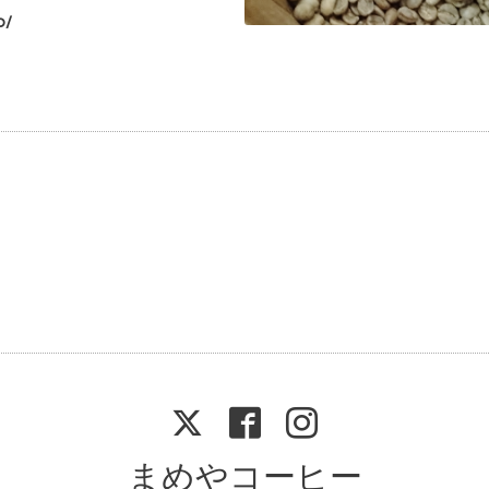
p/
まめやコーヒー