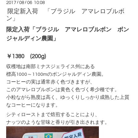
2017
/
08
/
06 10:08
限定新入荷 「ブラジル アマレロブルボ
ン」
限定入荷「ブラジル アマレロブルボン ボン
ジャルディン農園」
￥1380 (200g)
収穫地は南部ミナスジェライス州にある
標高1000～1100mのボンジャルディン農園。
コーヒーの実は通常赤く色づきますが、
このアマレロブルボンは黄色く色づく希少種です。
小粒ながら熟度は高く、ゆっくりしっかり成熟した上質
なコーヒーになります。
シティローストまで焙煎することにより、
ナッツのような甘味と香りが引き出されます。